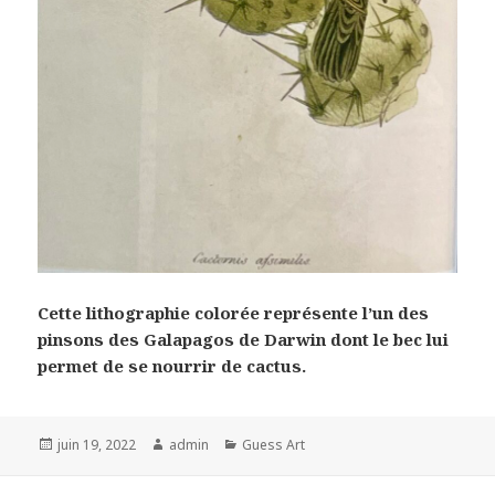
Cette lithographie colorée représente l’un des
pinsons des Galapagos de Darwin dont le bec lui
permet de se nourrir de cactus.
Posted
Author
Categories
juin 19, 2022
admin
Guess Art
on
Navigation