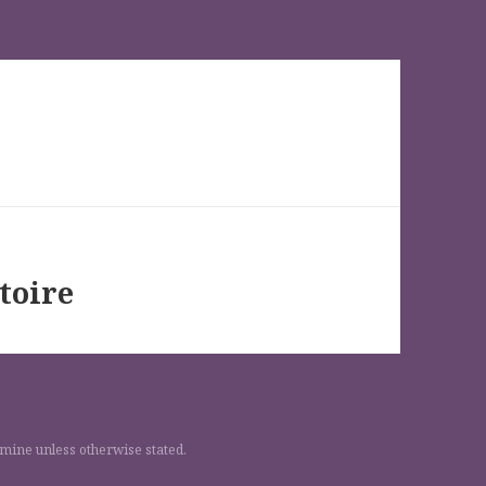
toire
 mine unless otherwise stated.