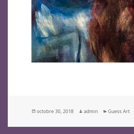
Posted
Author
Categories
octobre 30, 2018
admin
Guess Art
on