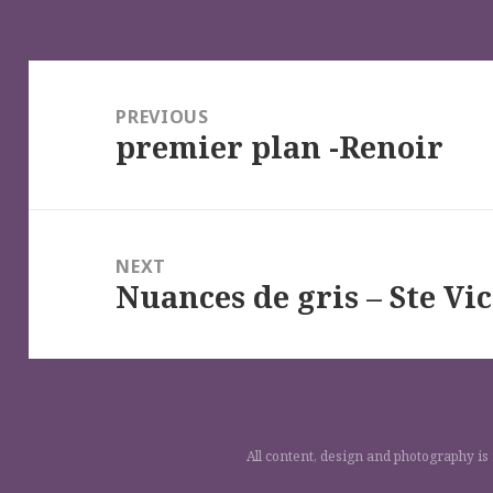
Navigation
de
PREVIOUS
premier plan -Renoir
l’article
Previous
post:
NEXT
Nuances de gris – Ste Vic
Next
post:
All content, design and photography is