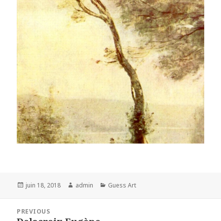
Posted
Author
Categories
juin 18, 2018
admin
Guess Art
on
Navigation
PREVIOUS
de