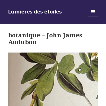
Lumières des étoiles
MENU
AND
WIDGETS
botanique – John James
Audubon