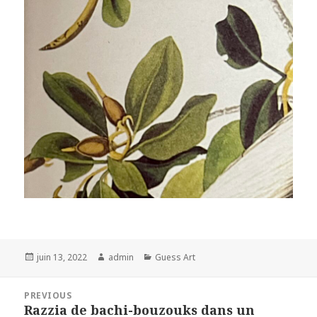
Posted
Author
Categories
juin 13, 2022
admin
Guess Art
on
Navigation
PREVIOUS
de
Razzia de bachi-bouzouks dans un
Previous