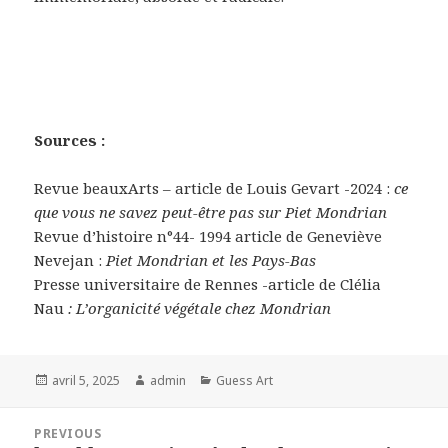
Sources :
Revue beauxArts – article de Louis Gevart -2024 :
ce
que vous ne savez peut-être pas sur Piet Mondrian
Revue d’histoire n°44- 1994 article de Geneviève
Nevejan :
Piet Mondrian et les Pays-Bas
Presse universitaire de Rennes -article de Clélia
Nau
: L’organicité végétale chez Mondrian
Posted
Author
Categories
avril 5, 2025
admin
Guess Art
on
Navigation
PREVIOUS
de