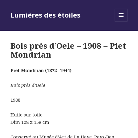
Lumières des étoiles
MENU
AND
WIDGETS
Bois près d’Oele – 1908 – Piet
Mondrian
Piet Mondrian (1872- 1944)
Bois près d’Oele
1908
Huile sur toile
Dim 128 x 158 cm
Conservé au Musée d’Art de La Haye, Pays-Bas