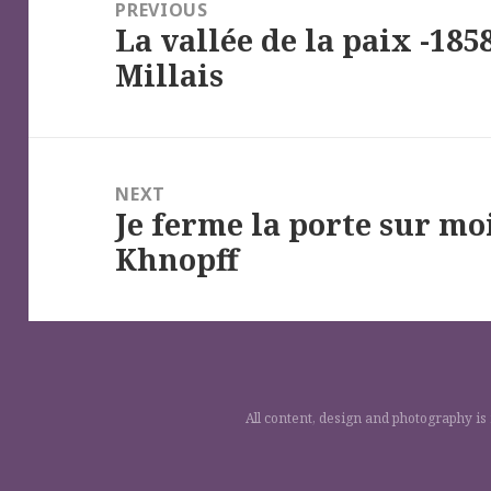
de
PREVIOUS
La vallée de la paix -185
l’article
Previous
Millais
post:
NEXT
Je ferme la porte sur mo
Next
Khnopff
post:
All content, design and photography is