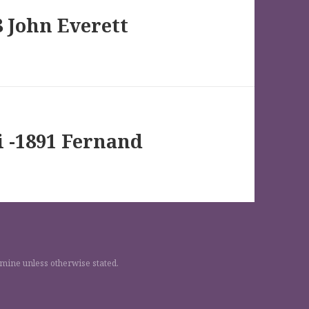
8 John Everett
i -1891 Fernand
 mine unless otherwise stated.