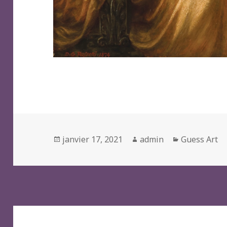
Posted
Author
Categories
janvier 17, 2021
admin
Guess Art
on
Navigation