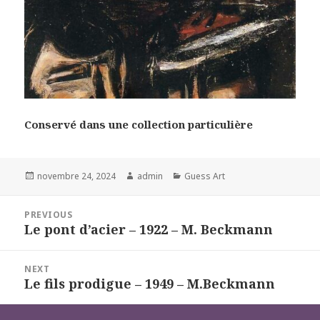
Conservé dans une collection particulière
Posted
Author
Categories
novembre 24, 2024
admin
Guess Art
on
Navigation
PREVIOUS
de
Le pont d’acier – 1922 – M. Beckmann
Previous
l’article
post:
NEXT
Le fils prodigue – 1949 – M.Beckmann
Next
post: