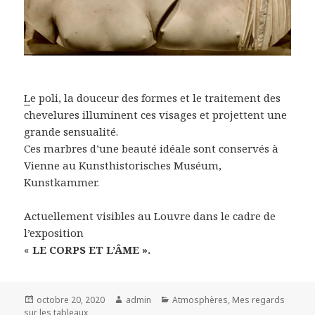
L
e poli, la douceur des formes et le traitement des
chevelures illuminent ces visages et projettent une
grande sensualité.
Ces marbres d’une beauté idéale sont conservés à
Vienne au Kunsthistorisches Muséum,
Kunstkammer.
Actuellement visibles au Louvre dans le cadre de
l’exposition
«
LE CORPS ET L’ÂME ».
Posted
Author
Categories
octobre 20, 2020
admin
Atmosphères
,
Mes regards
on
sur les tableaux