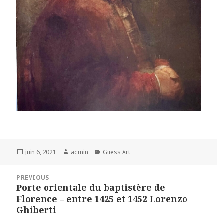
Posted
Author
Categories
juin 6, 2021
admin
Guess Art
on
Navigation
PREVIOUS
de
Porte orientale du baptistère de
Previous
l’article
Florence – entre 1425 et 1452 Lorenzo
post:
Ghiberti