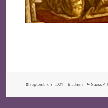
Posted
Author
Categori
septembre 9, 2021
admin
Guess Ar
on