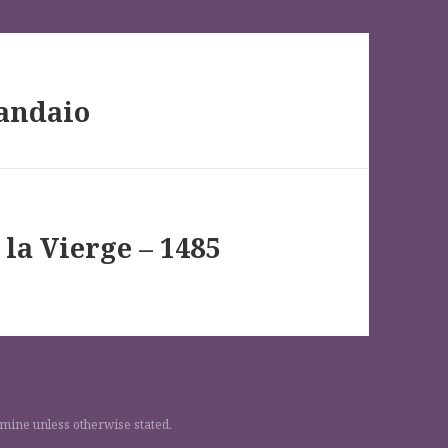
landaio
 la Vierge – 1485
 mine unless otherwise stated.