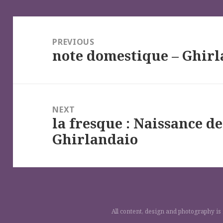
Navigation
de
PREVIOUS
note domestique – Ghir
l’article
Previous
post:
NEXT
la fresque : Naissance de
Next
Ghirlandaio
post:
All content, design and photography is