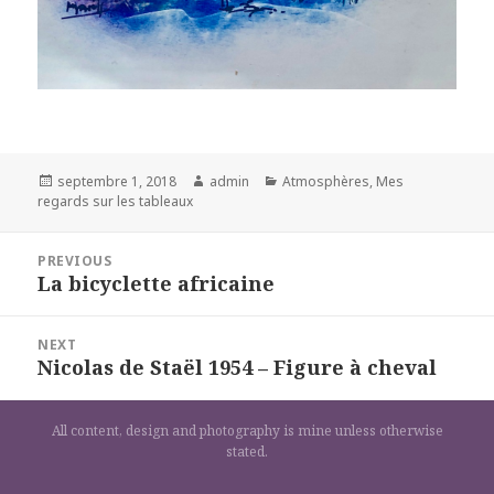
Posted
Author
Categories
septembre 1, 2018
admin
Atmosphères
,
Mes
on
regards sur les tableaux
Navigation
PREVIOUS
de
La bicyclette africaine
Previous
l’article
post:
NEXT
Nicolas de Staël 1954 – Figure à cheval
Next
post:
All content, design and photography is mine unless otherwise
stated.