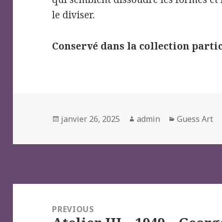
le diviser.
Conservé dans la collection parti
Posted
Author
Categories
janvier 26, 2025
admin
Guess Art
on
Navigation
de
PREVIOUS
l’article