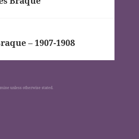
ges Braque
raque – 1907-1908
 mine unless otherwise stated.