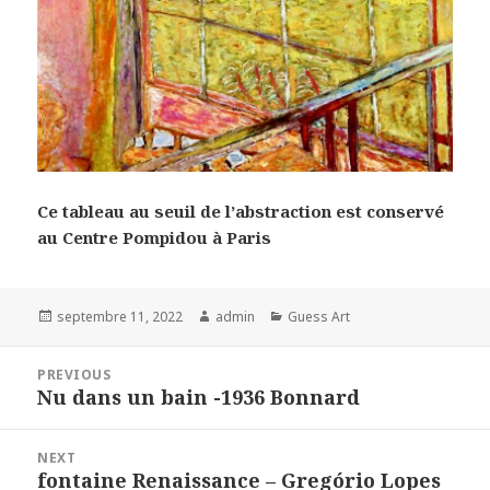
Ce tableau au seuil de l’abstraction est conservé
au Centre Pompidou à Paris
Posted
Author
Categories
septembre 11, 2022
admin
Guess Art
on
Navigation
PREVIOUS
de
Nu dans un bain -1936 Bonnard
Previous
l’article
post:
NEXT
fontaine Renaissance – Gregório Lopes
Next