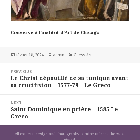
Conservé à l’institut d’Art de Chicago
Posted
Author
Categories
février 18, 2024
admin
Guess Art
on
Navigation
PREVIOUS
de
Le Christ dépouillé de sa tunique avant
Previous
l’article
sa crucifixion – 1577-79 – Le Greco
post:
NEXT
Saint Dominique en prière – 1585 Le
Next
Greco
post:
All content, design and photography is mine unless otherwise
stated.