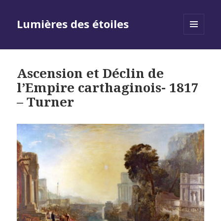
Lumières des étoiles
MENU
AND
WIDGETS
Ascension et Déclin de
l’Empire carthaginois- 1817
– Turner