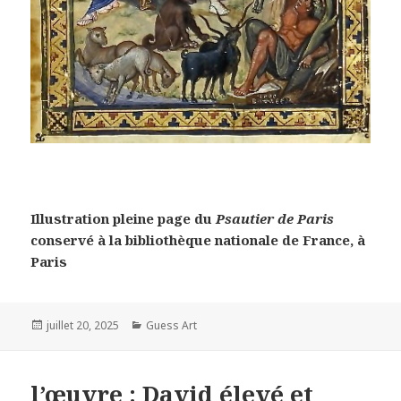
Illustration pleine page du
Psautier de Paris
conservé à la bibliothèque nationale de France, à
Paris
Posted
Categories
juillet 20, 2025
Guess Art
on
l’œuvre : David élevé et