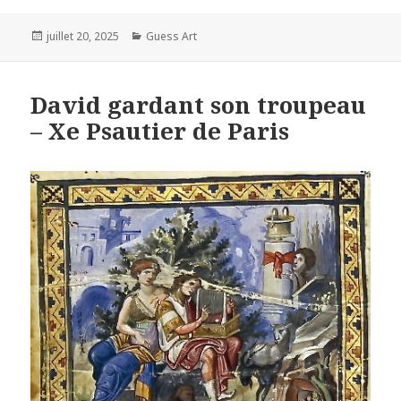
Posted
Categories
juillet 20, 2025
Guess Art
on
David gardant son troupeau
– Xe Psautier de Paris