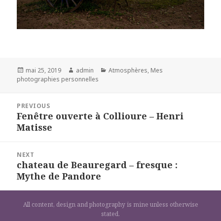
Posted
Author
Categories
mai 25, 2019
admin
Atmosphères
,
Mes
on
photographies personnelles
Navigation
PREVIOUS
de
Fenêtre ouverte à Collioure – Henri
Previous
l’article
Matisse
post:
NEXT
chateau de Beauregard – fresque :
Next
Mythe de Pandore
post:
All content, design and photography is mine unless otherwise
stated.