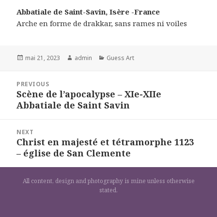
Abbatiale de Saint-Savin, Isère -France
Arche en forme de drakkar, sans rames ni voiles
Posted
Author
Categories
mai 21, 2023
admin
Guess Art
on
Navigation
PREVIOUS
de
Scène de l’apocalypse – XIe-XIIe
Previous
l’article
Abbatiale de Saint Savin
post:
NEXT
Christ en majesté et tétramorphe 1123
Next
– église de San Clemente
post:
All content, design and photography is mine unless otherwise
stated.