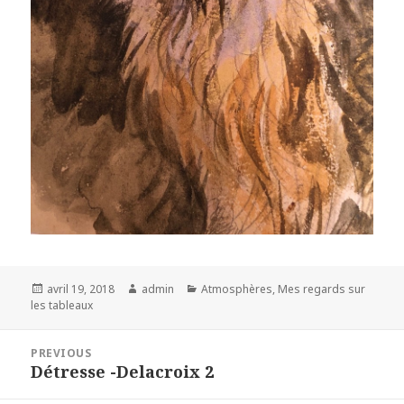
Posted
Author
Categories
avril 19, 2018
admin
Atmosphères
,
Mes regards sur
on
les tableaux
Navigation
PREVIOUS
de
Détresse -Delacroix 2
Previous
l’article
post: