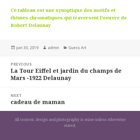
Ce tableau est une synoptique des motifs et
thèmes chromatiques qui traversent l’oeuvre de
Robert Delaunay
Posted
Author
Categories
juin 30, 2019
admin
Guess Art
on
Navigation
PREVIOUS
de
La Tour Eiffel et jardin du champs de
Previous
l’article
Mars -1922 Delaunay
post:
NEXT
cadeau de maman
Next
post:
All content, design and photography is mine unless otherwise
stated.