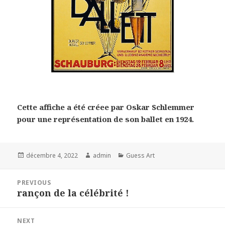
Cette affiche a été créee par Oskar Schlemmer
pour une représentation de son ballet en 1924.
Posted
Author
Categories
décembre 4, 2022
admin
Guess Art
on
Navigation
PREVIOUS
de
rançon de la célébrité !
Previous
l’article
post:
NEXT