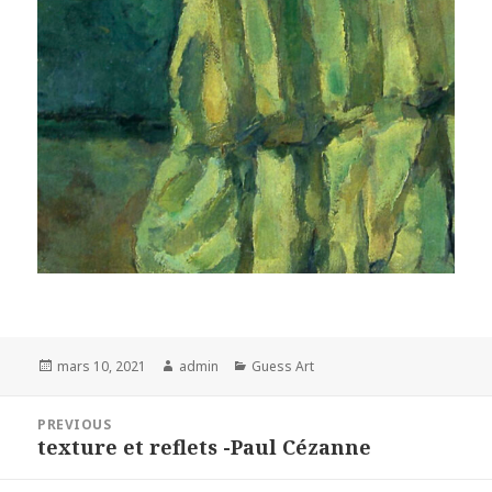
Posted
Author
Categories
mars 10, 2021
admin
Guess Art
on
Navigation
PREVIOUS
de
texture et reflets -Paul Cézanne
Previous
l’article
post: