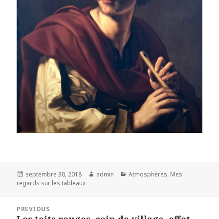
Posted
Author
Categories
septembre 30, 2018
admin
Atmosphères
,
Mes
on
regards sur les tableaux
Navigation
PREVIOUS
de