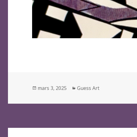
Posted
Categories
mars 3, 2025
Guess Art
on