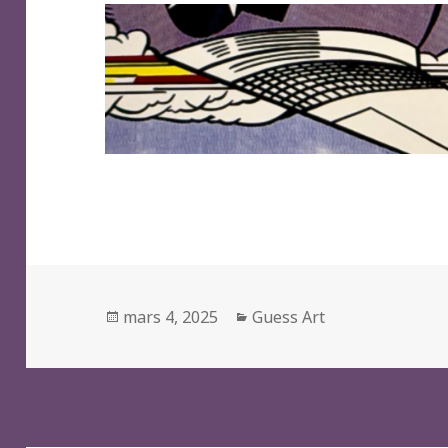
Posted
Categories
mars 4, 2025
Guess Art
on