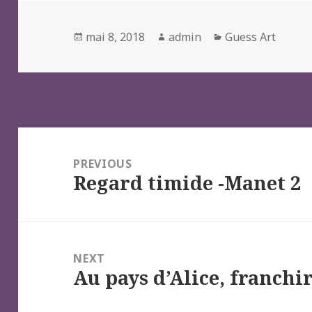
Posted
Author
Categories
mai 8, 2018
admin
Guess Art
on
Navigation
de
PREVIOUS
Regard timide -Manet 2
l’article
Previous
post:
NEXT
Au pays d’Alice, franchi
Next
post: