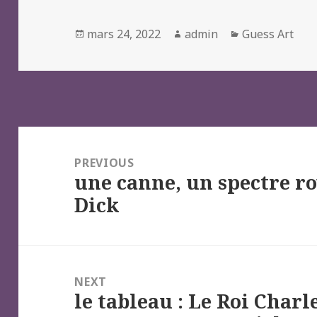
Posted
Author
Categories
mars 24, 2022
admin
Guess Art
on
Navigation
de
PREVIOUS
une canne, un spectre r
l’article
Previous
Dick
post:
NEXT
le tableau : Le Roi Charle
Next