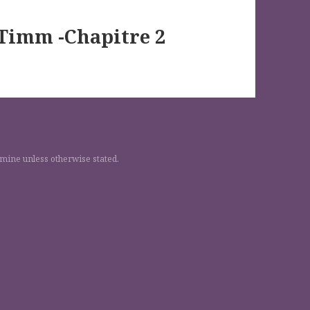
 Timm -Chapitre 2
 mine unless otherwise stated.