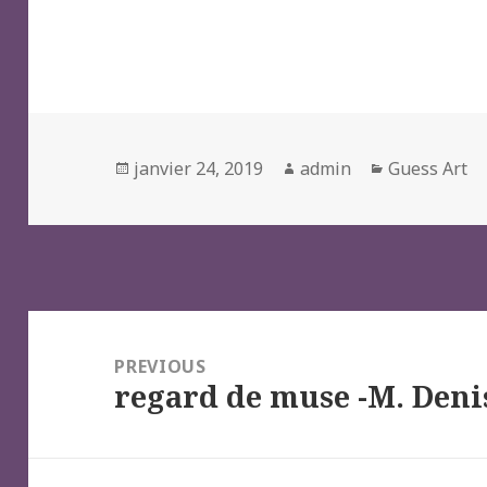
Posted
Author
Categories
janvier 24, 2019
admin
Guess Art
on
Navigation
de
PREVIOUS
regard de muse -M. Deni
l’article
Previous
post: