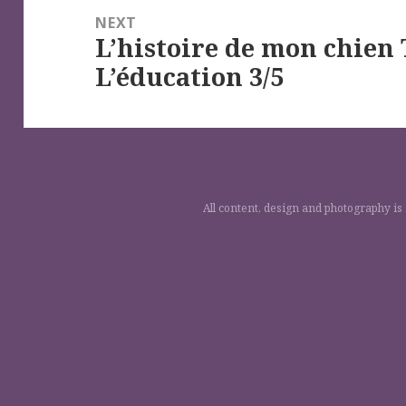
NEXT
L’histoire de mon chien
Next
L’éducation 3/5
post:
All content, design and photography is