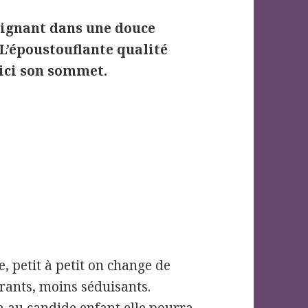
baignant dans une douce
L’époustouflante qualité
 ici son sommet.
e, petit à petit on change de
irants, moins séduisants.
ra au candide enfant elle pourra