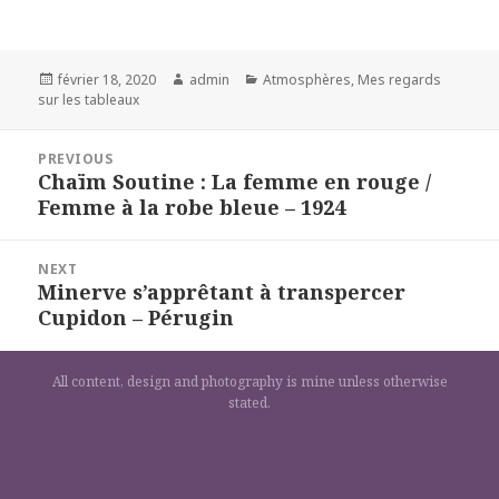
Posted
Author
Categories
février 18, 2020
admin
Atmosphères
,
Mes regards
on
sur les tableaux
Navigation
PREVIOUS
de
Chaïm Soutine : La femme en rouge /
Previous
l’article
Femme à la robe bleue – 1924
post:
NEXT
Minerve s’apprêtant à transpercer
Next
Cupidon – Pérugin
post:
All content, design and photography is mine unless otherwise
stated.