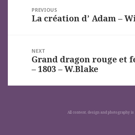
de
PREVIOUS
La création d’ Adam – W
l’article
Previous
post:
NEXT
Grand dragon rouge et f
Next
– 1803 – W.Blake
post:
All content, design and photography is