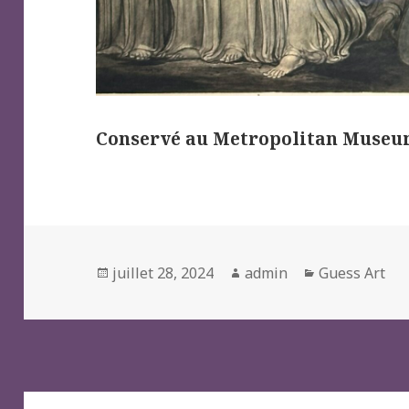
Conservé au Metropolitan Museum
Posted
Author
Categories
juillet 28, 2024
admin
Guess Art
on
Navigation