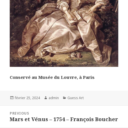
Conservé au Musée du Louvre, à Paris
Posted
Author
Categories
février 25, 2024
admin
Guess Art
on
Navigation
PREVIOUS
de
Mars et Vénus – 1754 – François Boucher
Previous
l’article
post: