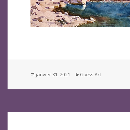
Posted
Categories
janvier 31, 2021
Guess Art
on