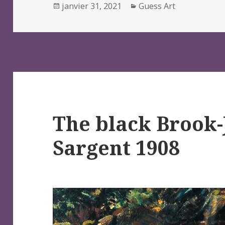
Posted
Categories
janvier 31, 2021
Guess Art
on
The black Brook-
Sargent 1908