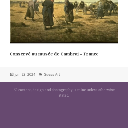
Conservé au musée de Cambrai – France
Posted
Categories
juin 23, 2024
Guess Art
on
All content, design and photography is mine unless otherwise
stated.