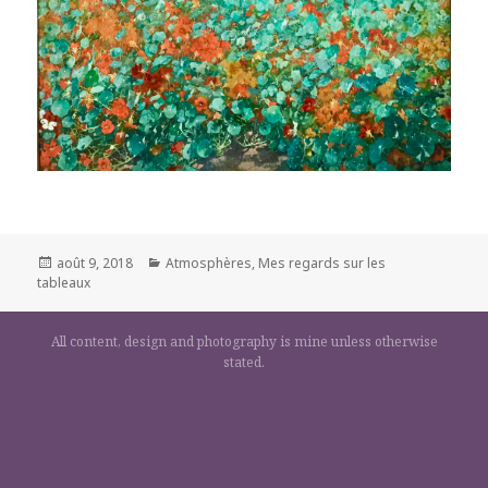
Posted
Categories
août 9, 2018
Atmosphères
,
Mes regards sur les
on
tableaux
All content, design and photography is mine unless otherwise
stated.