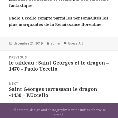
fantastique.
Paolo Uccello compte parmi les personnalités les
plus marquantes de la Renaissance florentine.
Posted
Author
Categories
décembre 21, 2019
admin
Guess Art
on
Navigation
PREVIOUS
de
le tableau : Saint Georges et le dragon –
Previous
l’article
1470 – Paolo Uccello
post:
NEXT
Saint Georges terrassant le dragon
Next
-1430 – P.Uccello
post:
All content, design and photography is mine unless otherwise
stated.