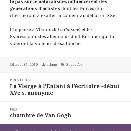
le pas sur le naturalisme, influencèrent des
générations d’artistes
dont les Fauves qui
chercheront à exalter la couleur au début du XXe
(On pense à Vlaminck
La Cuisine
) et les
Expressionnistes allemands dont Kirchner qui lui
voleront la violence de sa touche.
Posted
Author
Categories
août 31, 2019
admin
Guess Art
on
Navigation
PREVIOUS
de
La Vierge à l’Enfant à l’écritoire -début
Previous
l’article
XVe s. anonyme
post:
NEXT
chambre de Van Gogh
Next
post: