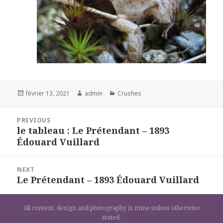
Posted
Author
Categories
février 13, 2021
admin
Crushes
on
Navigation
PREVIOUS
de
le tableau : Le Prétendant – 1893
Previous
l’article
Édouard Vuillard
post:
NEXT
Le Prétendant – 1893 Édouard Vuillard
Next
post:
All content, design and photography is mine unless otherwise
stated.