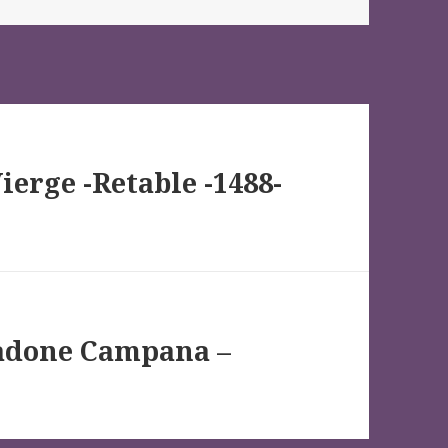
erge -Retable -1488-
Madone Campana –