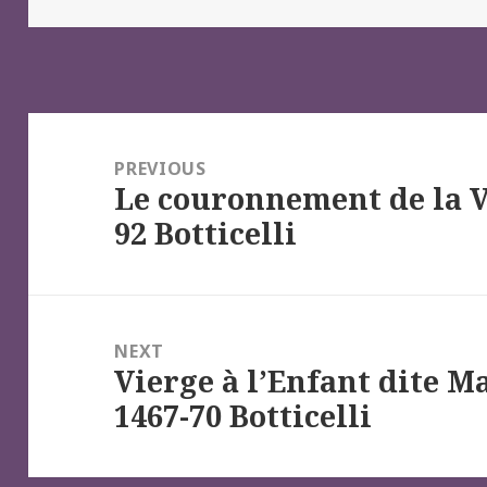
Navigation
de
PREVIOUS
Le couronnement de la Vi
l’article
Previous
92 Botticelli
post:
NEXT
Vierge à l’Enfant dite 
Next
1467-70 Botticelli
post: