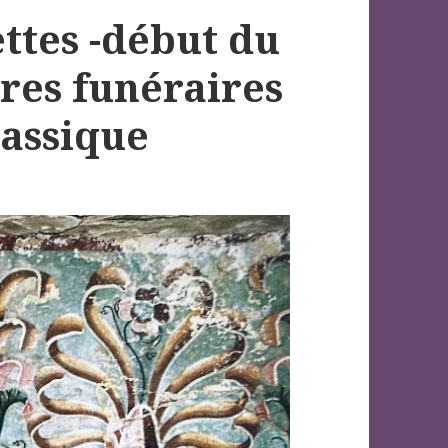
ttes -début du
ures funéraires
classique