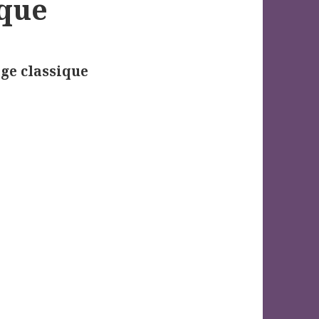
ique
âge classique