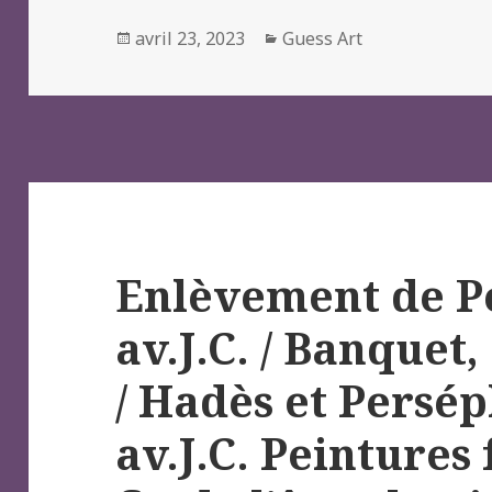
Posted
Categories
avril 23, 2023
Guess Art
on
Enlèvement de P
av.J.C. / Banquet,
/ Hadès et Persé
av.J.C. Peintures 