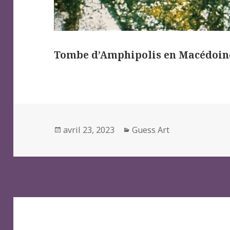
Tombe d’Amphipolis en Macédoi
Posted
Categories
avril 23, 2023
Guess Art
on