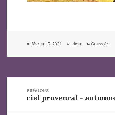
Posted
Author
Categories
février 17, 2021
admin
Guess Art
on
Navigation
de
PREVIOUS
ciel provencal – automn
l’article
Previous
post: