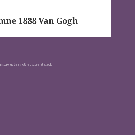
omne 1888 Van Gogh
 mine unless otherwise stated.