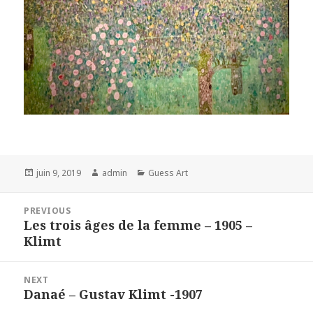
Posted
Author
Categories
juin 9, 2019
admin
Guess Art
on
Navigation
PREVIOUS
de
Les trois âges de la femme – 1905 –
Previous
l’article
Klimt
post:
NEXT
Danaé – Gustav Klimt -1907
Next
post: