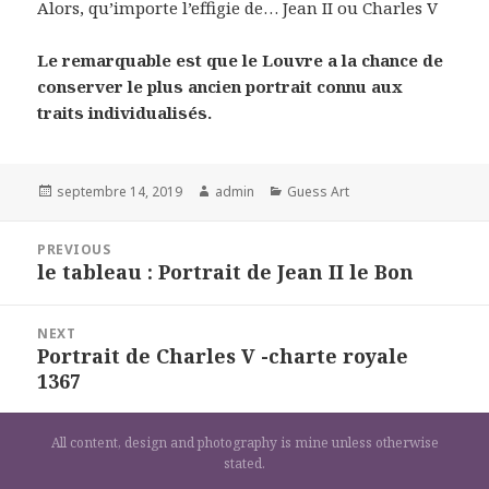
Alors, qu’importe l’effigie de… Jean II ou Charles V
Le remarquable est que le Louvre a la chance de
conserver le plus ancien portrait connu aux
traits individualisés.
Posted
Author
Categories
septembre 14, 2019
admin
Guess Art
on
Navigation
PREVIOUS
de
le tableau : Portrait de Jean II le Bon
Previous
l’article
post:
NEXT
Portrait de Charles V -charte royale
Next
1367
post:
All content, design and photography is mine unless otherwise
stated.