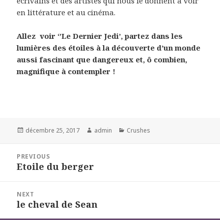
écrivains et des artistes qui nous le donnent à voir
en littérature et au cinéma.
Allez voir ‘’Le Dernier Jedi’, partez dans les
lumières des étoiles à la découverte d’un monde
aussi fascinant que dangereux et, ô combien,
magnifique à c
ontempler !
Posted
Author
Categories
décembre 25, 2017
admin
Crushes
on
Navigation
PREVIOUS
de
Etoile du berger
Previous
l’article
post:
NEXT
le cheval de Sean
Next
post: