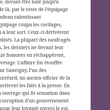
, devant être halé jusqu’à
e là, par le reste de l’équipage
radeau ralentissant
quipage coupa les cordages,
à leur sort. Ceux-ci dérivèrent
alisés. La plupart des naufragés
s, les derniers ne devant leur
inze hommes en réchappèrent,
etage. L’affaire fut étouffée
ur Sauvigny, l’un des
rréard, un ancien officier de la
tèrent les faits à la presse. En
n ouvrage qui fit sensation dans
a corruption d’un gouvernement
our leur loyauté envers le roi,