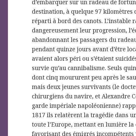
d’embarquer sur un radeau de fortune
destination, à quelque 97 kilomètres d
réparti à bord des canots. L’instable 
dangereusement leur progression, l’é
abandonnant les passagers du radeau 
pendant quinze jours avant d’être loc
avaient alors péri ou s’étaient suicidé
survie qu’au cannibalisme. Seuls qu
dont cinq moururent peu après le sauv
mais deux jeunes survivants (le docte
chirurgiens du navire, et Alexandre Co
garde impériale napoléonienne) rappor
1817 ils relatèrent la tragédie dans u
toute l’Europe, mettant en lumière l
favorisant des émigrés incompétents p