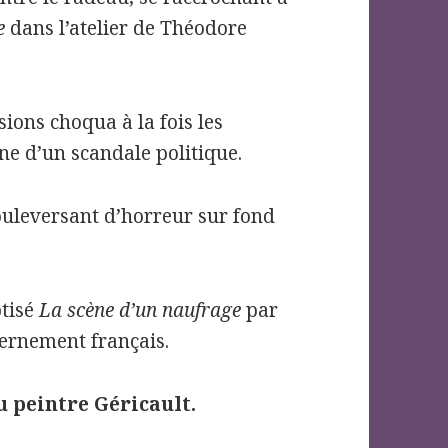
se
dans l’atelier de Théodore
ions choqua à la fois les
igine d’un scandale politique.
uleversant d’horreur sur fond
ptisé
La scène d’un naufrage
par
vernement français.
u peintre Géricault.