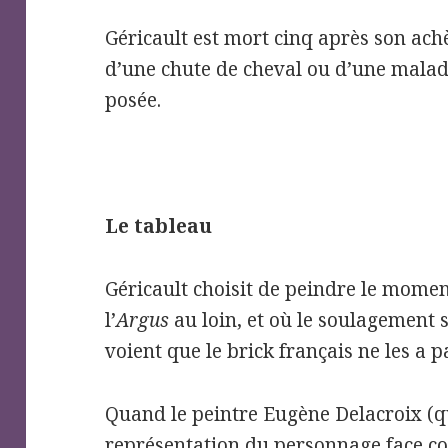
Géricault est mort cinq après son ach
d’une chute de cheval ou d’une maladi
posée.
Le tableau
Géricault choisit de peindre le momen
l’
Argus
au loin, et où le soulagement 
voient que le brick français ne les a p
Quand le peintre Eugène Delacroix (q
représentation du personnage face co