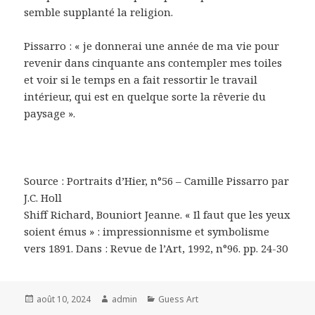
semble supplanté la religion.
Pissarro : « je donnerai une année de ma vie pour
revenir dans cinquante ans contempler mes toiles
et voir si le temps en a fait ressortir le travail
intérieur, qui est en quelque sorte la rêverie du
paysage ».
Source : Portraits d’Hier, n°56 – Camille Pissarro par
J.C. Holl
Shiff Richard, Bouniort Jeanne. « Il faut que les yeux
soient émus » : impressionnisme et symbolisme
vers 1891. Dans : Revue de l’Art, 1992, n°96. pp. 24-30
Posted
Author
Categories
août 10, 2024
admin
Guess Art
on