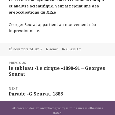
et analyse scientifique,
Seurat rejoint une des
préoccupations du XIXe
Georges Seurat appartient au mouvement néo-
impressionniste.
Posted
Author
Categories
novembre 24, 2018
admin
Guess Art
on
Navigation
PREVIOUS
de
le tableau -Le cirque -1890-91 – Georges
Previous
l’article
Seurat
post:
NEXT
Parade -G.Seurat. 1888
Next
post:
All content, design and photography is mine unless otherwise
stated.