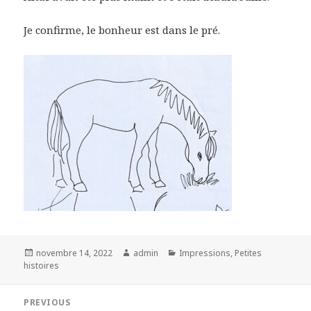
Je confirme, le bonheur est dans le pré.
Posted
Author
Categories
novembre 14, 2022
admin
Impressions
,
Petites
on
histoires
Navigation
PREVIOUS
de