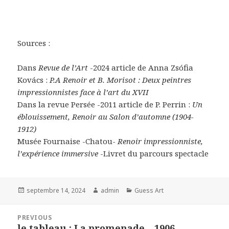
Sources :
Dans
Revue de l’Art
-2024 article de Anna Zsófia
Kovács :
P.A Renoir et B. Morisot : Deux peintres
impressionnistes face à l’art du XVII
Dans la revue Persée -2011 article de P. Perrin :
Un
éblouissement, Renoir au Salon d’automne (1904-
1912)
Musée Fournaise -Chatou-
Renoir impressionniste,
l’expérience immersive
-Livret du parcours spectacle
Posted
Author
Categories
septembre 14, 2024
admin
Guess Art
on
Navigation
PREVIOUS
de
le tableau : La promenade – 1906 –
Previous