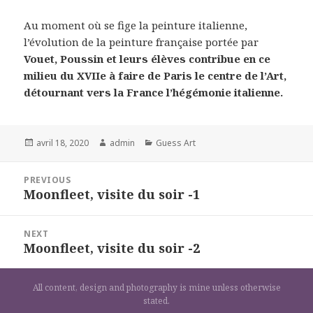
Au moment où se fige la peinture italienne,
l’évolution de la peinture française portée par
Vouet, Poussin et leurs élèves contribue en ce
milieu du XVIIe à faire de Paris le centre de l’Art,
détournant vers la France l’hégémonie italienne.
Posted
Author
Categories
avril 18, 2020
admin
Guess Art
on
Navigation
PREVIOUS
de
Moonfleet, visite du soir -1
Previous
l’article
post:
NEXT
Moonfleet, visite du soir -2
Next
post:
All content, design and photography is mine unless otherwise
stated.