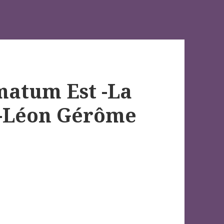
matum Est -La
n-Léon Gérôme